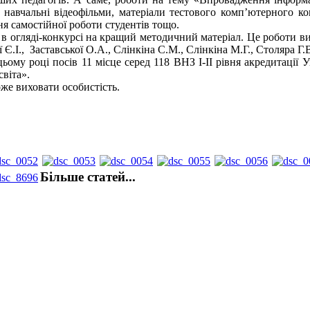
 навчальні відеофільми, матеріали тестового комп’ютерного к
я самостійної роботи студентів тощо.
 огляді-конкурсі на кращий методичний матеріал. Це роботи викл
 Є.І., Заставської О.А., Слінкіна С.М., Слінкіна М.Г., Столяра Г
ому році посів 11 місце серед 118 ВНЗ І-ІІ рівня акредитації У
віта».
е виховати особистість.
Більше статей...