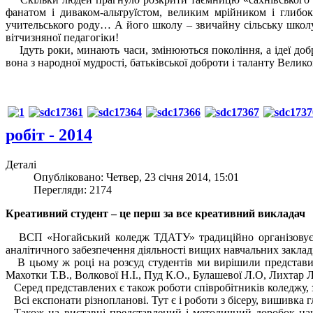
фанатом і диваком-альтруїстом, великим мрійником і глибо
учительського роду… А його школу – звичайну сільську школу
вітчизняної педагогіки!
Ідуть роки, минають часи, змінюються покоління, а ідеї добр
вона з народної мудрості, батьківської доброти і таланту Велико
робіт - 2014
Деталі
Опубліковано: Четвер, 23 січня 2014, 15:01
Перегляди: 2174
Креативний студент – це перш за все креативний викладач
ВСП «Ногайський коледж ТДАТУ» традиційно організовує ви
аналітичного забезпечення діяльності вищих навчальних заклад
В цьому ж році на розсуд студентів ми вирішили представити
Махотки Т.В., Волкової Н.І., Пуд К.О., Булашевої Л.О, Лихтар Л
Серед представлених є також роботи співробітників коледжу, з
Всі експонати різнопланові. Тут є і роботи з бісеру, вишивка г
Також на виставці представлений і методичний доробок наш