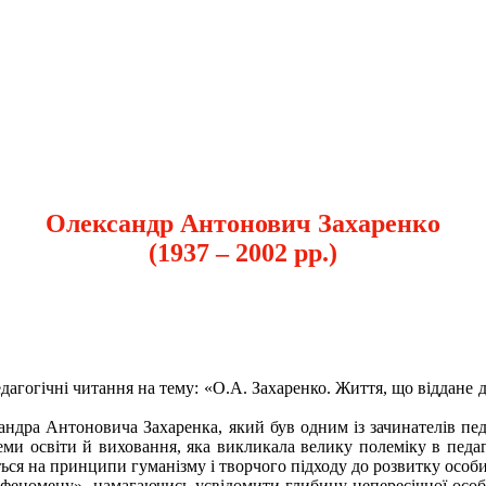
Олександр Антонович Захаренко
(1937 – 2002 рр.)
гогічні читання на тему: «О.А. Захаренко. Життя, що віддане ді
дра Антоновича Захаренка, який був одним із зачинателів педаг
еми освіти й виховання, яка викликала велику полеміку в педаг
ься на принципи гуманізму і творчого підходу до розвитку особи
еномену», намагаючись усвідомити глибину непересічної особи