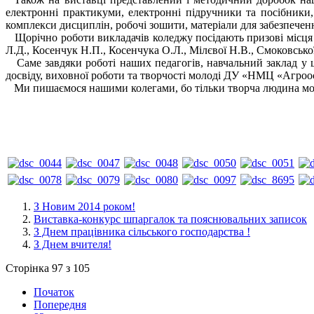
електронні практикуми, електронні підручники та посібники,
комплекси дисциплін, робочі зошити, матеріали для забезпеченн
Щорічно роботи викладачів коледжу посідають призові місця в
Л.Д., Косенчук Н.П., Косенчука О.Л., Мілєвої Н.В., Смоковської
Саме завдяки роботі наших педагогів, навчальний заклад у ць
досвіду, виховної роботи та творчості молоді ДУ «НМЦ «Агроос
Ми пишаємося нашими колегами, бо тільки творча людина мож
З Новим 2014 роком!
Виставка-конкурс шпаргалок та пояснювальних записок
З Днем працівника сільського господарства !
З Днем вчителя!
Сторінка 97 з 105
Початок
Попередня