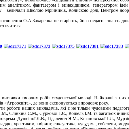
ким аналітиком, фантазером і винахідником, генератором іде
 – величали Школою Мрійників, Колискою долі, Центром добра 
отворення О.А.Захаренка не старіють, його педагогічна спадщи
го вчителя.
ставки творчих робіт студентської молоді. Найкращі з них м
ів «Агроосвіта», де вони експонуються впродовж року.
 роботи наших викладачів, які є не тільки чудовими педагога
.М., Слінкіна С.М., Суркової Т.Є., Кошель І.М. та багатьох інших
окрема Душеіної Л.В., Гідалевич Я.М., Кшановської Г.Л., Мурзін
ладдю, хрестиком, квіринг, енкаустика, кусудама, гобелени, моду
их педагогів. А саме, роботи на тему «Впровадження інформац