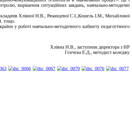
онтролю, вирішення ситуаційних завдань, навчально-методичні
адачів Хлівної Н.В., Рязанцевої С.І.,Кошель І.М., Михайлової
.В. тощо.
країни у роботі навчально-методичного кабінету педагогічного
Хлівна Н.В., заступник директора з НР
Гєнчєва Е.Д., методист коледжу