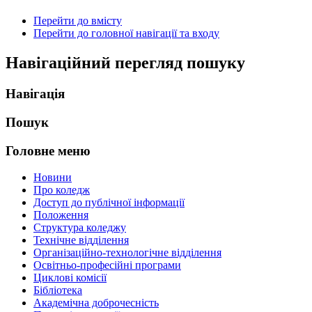
Перейти до вмісту
Перейти до головної навігації та входу
Навігаційний перегляд пошуку
Навігація
Пошук
Головне меню
Новини
Про коледж
Доступ до публічної інформації
Положення
Структура коледжу
Технічне відділення
Організаційно-технологічне відділення
Освітньо-професійні програми
Циклові комісії
Бібліотека
Академічна доброчесність