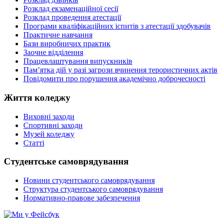
Розклад екзаменаційної сесії
Розклад проведення атестації
Програми кваліфікаційних іспитів з атестації здобувачів
Практичне навчання
Бази виробничих практик
Заочне відділення
Працевлаштування випускників
Пам’ятка дій у разі загрози вчинення терористичних актів
Повідомити про порушення академічно доброчесності
Життя коледжу
Виховні заходи
Спортивні заходи
Музей коледжу
Статті
Студентське самоврядування
Новини студентського самоврядування
Структура студентського самоврядування
Нормативно-правове забезпечення