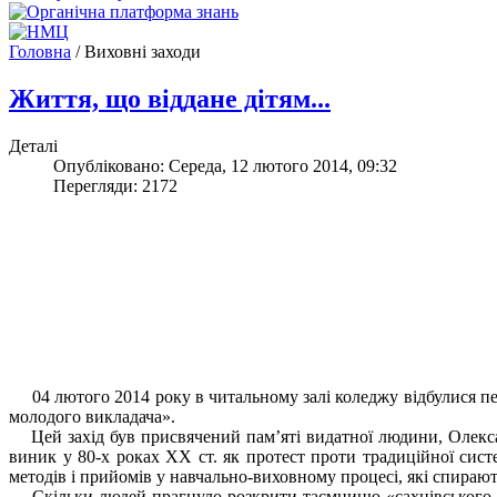
Головна
/
Виховні заходи
Життя, що віддане дітям...
Деталі
Опубліковано: Середа, 12 лютого 2014, 09:32
Перегляди: 2172
04 лютого 2014 року в читальному залі коледжу відбулися педа
молодого викладача».
Цей захід був присвячений пам’яті видатної людини, Олексан
виник у 80-х роках XX ст. як протест проти традиційної сист
методів і прийомів у навчально-виховному процесі, які спирают
Скільки людей прагнуло розкрити таємницю «сахнівського ф