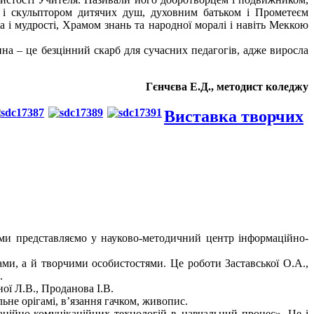
й і скульптором дитячих душ, духовним батьком і Прометеєм
і мудрості, Храмом знань та народної моралі і навіть Меккою
на – це безцінний скарб для сучасних педагогів, адже виросла
Гєнчєва Е.Д., методист коледжу
Виставка творчих
и представляємо у науково-методичний центр інформаційно-
ми, а й творчими особистостями. Це роботи Заставської О.А.,
.
ої Л.В., Проданова І.В.
льне орігамі, в’язання гачком, живопис.
ійно-комунікаційних технологій в навчальний процес». Це і