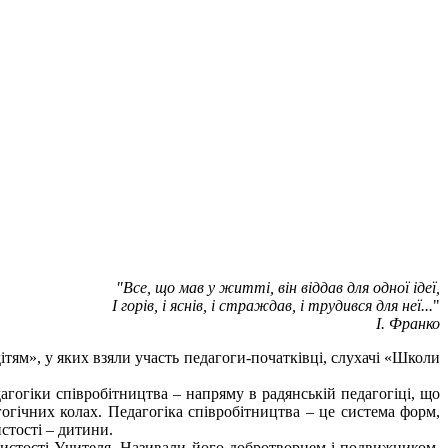
"Все, що мав у житті, він віддав для одної ідеї,
І горів, і яснів, і страждав, і трудився для неї...
"
І. Франко
тям», у яких взяли участь педагоги-початківці, слухачі «Школи
огіки співробітництва – напряму в радянській педагогіці, що
огічних колах. Педагогіка співробітництва – це система форм,
стості – дитини.
стості Учителя. Називали його добротворцем і подвижником,