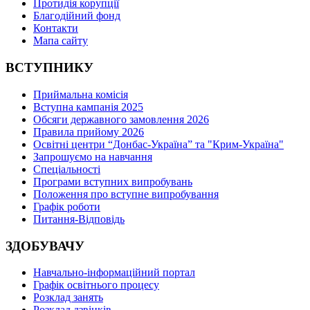
Протидія корупції
Благодійний фонд
Контакти
Мапа сайту
ВСТУПНИКУ
Приймальна комісія
Вступна кампанія 2025
Обсяги державного замовлення 2026
Правила прийому 2026
Освітні центри “Донбас-Україна” та "Крим-Україна"
Запрошуємо на навчання
Спеціальності
Програми вступних випробувань
Положення про вступне випробування
Графік роботи
Питання-Відповідь
ЗДОБУВАЧУ
Навчально-інформаційний портал
Графік освітнього процесу
Розклад занять
Розклад дзвінків