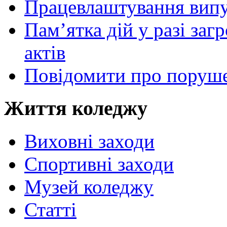
Працевлаштування випу
Пам’ятка дій у разі за
актів
Повідомити про поруше
Життя коледжу
Виховні заходи
Спортивні заходи
Музей коледжу
Статті