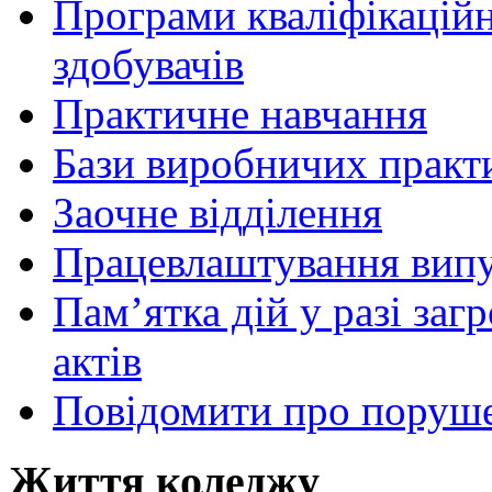
Програми кваліфікаційни
здобувачів
Практичне навчання
Бази виробничих практ
Заочне відділення
Працевлаштування випу
Пам’ятка дій у разі за
актів
Повідомити про поруше
Життя коледжу