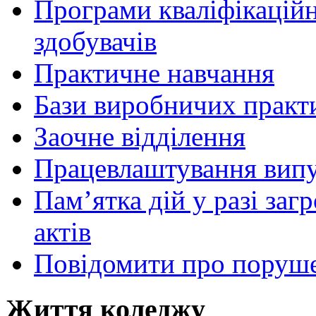
Програми кваліфікаційни
здобувачів
Практичне навчання
Бази виробничих практ
Заочне відділення
Працевлаштування випу
Пам’ятка дій у разі за
актів
Повідомити про поруше
Життя коледжу