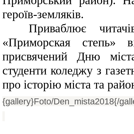
Приморський район). На
героїв-земляків.
Приваблює читачів 
«Приморская степь» в
присвячений Дню міста
студенти коледжу з газет
про історію міста та райо
{gallery}Foto/Den_mista2018{/gall