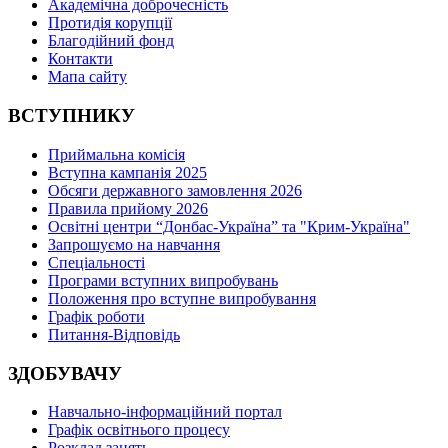
Академічна доброчесність
Протидія корупції
Благодійний фонд
Контакти
Мапа сайту
ВСТУПНИКУ
Приймальна комісія
Вступна кампанія 2025
Обсяги державного замовлення 2026
Правила прийому 2026
Освітні центри “Донбас-Україна” та "Крим-Україна"
Запрошуємо на навчання
Спеціальності
Програми вступних випробувань
Положення про вступне випробування
Графік роботи
Питання-Відповідь
ЗДОБУВАЧУ
Навчально-інформаційний портал
Графік освітнього процесу
Розклад занять