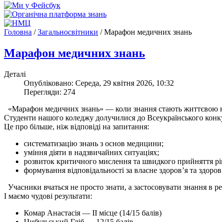
Головна
/
Загальносвітники
/
Марафон медичних знань
Марафон медичних знань
Деталі
Опубліковано: Середа, 29 квітня 2026, 10:32
Перегляди: 274
«Марафон медичних знань» — коли знання стають життєвою 
Студенти нашого коледжу долучилися до Всеукраїнського конкур
Це про більше, ніж відповіді на запитання:
систематизацію знань з основ медицини;
уміння діяти в надзвичайних ситуаціях;
розвиток критичного мислення та швидкого прийняття рі
формування відповідальності за власне здоров’я та здоров
Учасники вчаться не просто знати, а застосовувати знання в р
І маємо чудові результати:
Комар Анастасія — ІІ місце (14/15 балів)
Цибульський Гліб — 12/15 балів