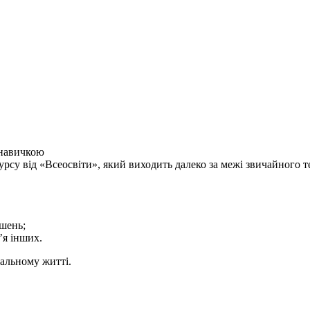
навичкою
су від «Всеосвіти», який виходить далеко за межі звичайного т
шень;
’я інших.
еальному житті.