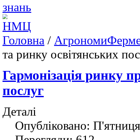
Головна
/
АгрономиФерм
та ринку освітянських по
Гармонізація ринку пр
послуг
Деталі
Опубліковано: П'ятниця,
Перегляди: 612