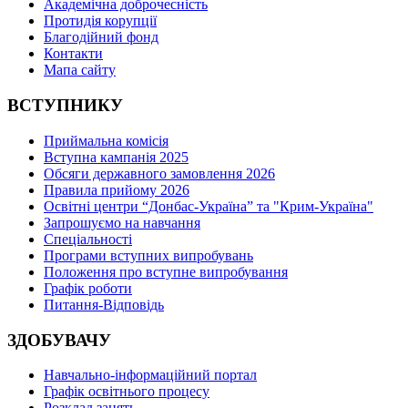
Академічна доброчесність
Протидія корупції
Благодійний фонд
Контакти
Мапа сайту
ВСТУПНИКУ
Приймальна комісія
Вступна кампанія 2025
Обсяги державного замовлення 2026
Правила прийому 2026
Освітні центри “Донбас-Україна” та "Крим-Україна"
Запрошуємо на навчання
Спеціальності
Програми вступних випробувань
Положення про вступне випробування
Графік роботи
Питання-Відповідь
ЗДОБУВАЧУ
Навчально-інформаційний портал
Графік освітнього процесу
Розклад занять