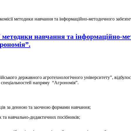
комісії методики навчання та інформаційно-методичного забезпе
ї методики навчання та інформаційно-ме
рономія”.
йського державного агротехнологічного університету”, відбулос
з спеціальностей напряму “Агрономія”.
вців за денною та заочною формами навчання;
 та навчально-дидактичних посібників;