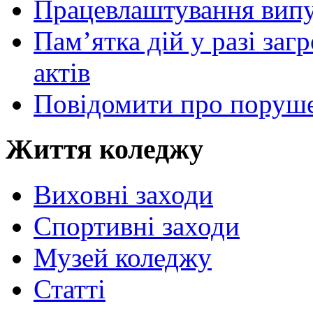
Працевлаштування випу
Пам’ятка дій у разі за
актів
Повідомити про поруше
Життя коледжу
Виховні заходи
Спортивні заходи
Музей коледжу
Статті