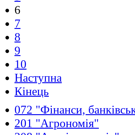
6
7
8
9
10
Наступна
Кінець
072 "Фінанси, банківськ
201 "Агрономія"