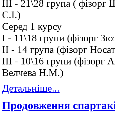
ІІІ - 21\28 група ( фізор
Є.І.)
Серед 1 курсу
І - 11\18 групи (фізорг Зю
ІІ - 14 група (фізорг Носа
ІІІ - 10\16 групи (фізорг 
Велчева Н.М.)
Детальніше...
Продовження спартак