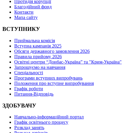
Протидія корупції
Благодійний фонд
Контакти
Мапа сайту
ВСТУПНИКУ
Приймальна комісія
Вступна кампанія 2025
Обсяги державного замовлення 2026
Правила прийому 2026
Освітні центри “Донбас-Україна” та "Крим-Україна"
Запрошуємо на навчання
Спеціальності
Програми вступних випробувань
Положення про вступне випробування
Графік роботи
Питання-Відповідь
ЗДОБУВАЧУ
Навчально-інформаційний портал
Графік освітнього процесу
Розклад занять
Розклад дзвінків