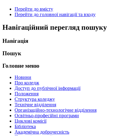
Перейти до вмісту
Перейти до головної навігації та входу
Навігаційний перегляд пошуку
Навігація
Пошук
Головне меню
Новини
Про коледж
Доступ до публічної інформації
Положення
Структура коледжу
Технічне відділення
Організаційно-технологічне відділення
Освітньо-професійні програми
Циклові комісії
Бібліотека
Академічна доброчесність