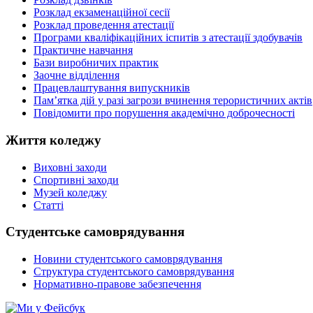
Розклад екзаменаційної сесії
Розклад проведення атестації
Програми кваліфікаційних іспитів з атестації здобувачів
Практичне навчання
Бази виробничих практик
Заочне відділення
Працевлаштування випускників
Пам’ятка дій у разі загрози вчинення терористичних актів
Повідомити про порушення академічно доброчесності
Життя коледжу
Виховні заходи
Спортивні заходи
Музей коледжу
Статті
Студентське самоврядування
Новини студентського самоврядування
Структура студентського самоврядування
Нормативно-правове забезпечення