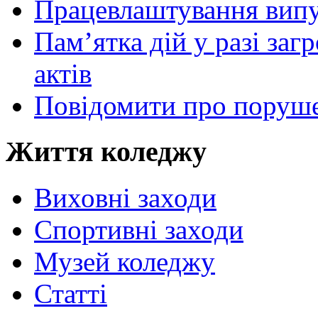
Працевлаштування випу
Пам’ятка дій у разі за
актів
Повідомити про поруше
Життя коледжу
Виховні заходи
Спортивні заходи
Музей коледжу
Статті