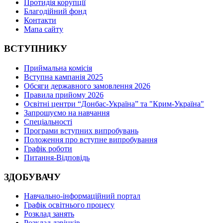
Протидія корупції
Благодійний фонд
Контакти
Мапа сайту
ВСТУПНИКУ
Приймальна комісія
Вступна кампанія 2025
Обсяги державного замовлення 2026
Правила прийому 2026
Освітні центри “Донбас-Україна” та "Крим-Україна"
Запрошуємо на навчання
Спеціальності
Програми вступних випробувань
Положення про вступне випробування
Графік роботи
Питання-Відповідь
ЗДОБУВАЧУ
Навчально-інформаційний портал
Графік освітнього процесу
Розклад занять
Розклад дзвінків