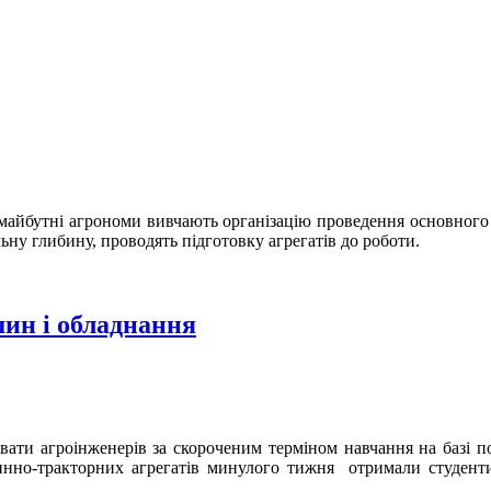
айбутні агрономи вивчають організацію проведення основного об
ьну глибину, проводять підготовку агрегатів до роботи.
шин і обладнання
ати агроінженерів за скороченим терміном навчання на базі по
нно-тракторних агрегатів минулого тижня отримали студенти 