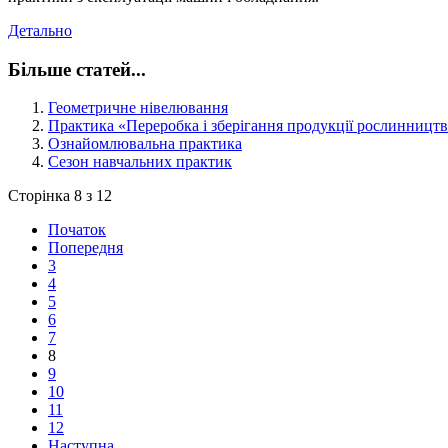
Детально
Більше статей...
Геометричне нівелювання
Практика «Переробка і зберігання продукції рослинницт
Ознайомлювальна практика
Cезон навчальних практик
Сторінка 8 з 12
Початок
Попередня
3
4
5
6
7
8
9
10
11
12
Наступна