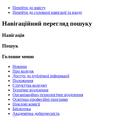
Перейти до вмісту
Перейти до головної навігації та входу
Навігаційний перегляд пошуку
Навігація
Пошук
Головне меню
Новини
Про коледж
Доступ до публічної інформації
Положення
Структура коледжу
Технічне відділення
Організаційно-технологічне відділення
Освітньо-професійні програми
Циклові комісії
Бібліотека
Академічна доброчесність