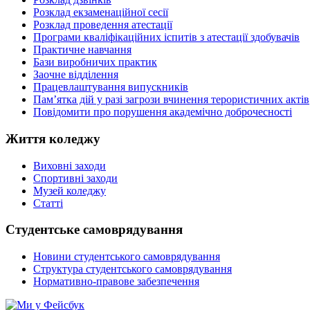
Розклад екзаменаційної сесії
Розклад проведення атестації
Програми кваліфікаційних іспитів з атестації здобувачів
Практичне навчання
Бази виробничих практик
Заочне відділення
Працевлаштування випускників
Пам’ятка дій у разі загрози вчинення терористичних актів
Повідомити про порушення академічно доброчесності
Життя коледжу
Виховні заходи
Спортивні заходи
Музей коледжу
Статті
Студентське самоврядування
Новини студентського самоврядування
Структура студентського самоврядування
Нормативно-правове забезпечення