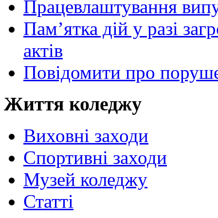
Працевлаштування випу
Пам’ятка дій у разі за
актів
Повідомити про поруше
Життя коледжу
Виховні заходи
Спортивні заходи
Музей коледжу
Статті