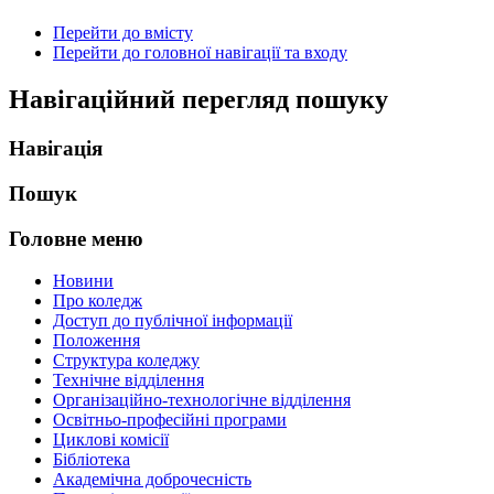
Перейти до вмісту
Перейти до головної навігації та входу
Навігаційний перегляд пошуку
Навігація
Пошук
Головне меню
Новини
Про коледж
Доступ до публічної інформації
Положення
Структура коледжу
Технічне відділення
Організаційно-технологічне відділення
Освітньо-професійні програми
Циклові комісії
Бібліотека
Академічна доброчесність