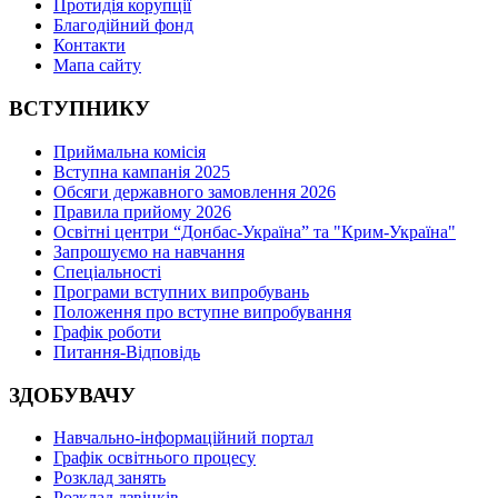
Протидія корупції
Благодійний фонд
Контакти
Мапа сайту
ВСТУПНИКУ
Приймальна комісія
Вступна кампанія 2025
Обсяги державного замовлення 2026
Правила прийому 2026
Освітні центри “Донбас-Україна” та "Крим-Україна"
Запрошуємо на навчання
Спеціальності
Програми вступних випробувань
Положення про вступне випробування
Графік роботи
Питання-Відповідь
ЗДОБУВАЧУ
Навчально-інформаційний портал
Графік освітнього процесу
Розклад занять
Розклад дзвінків