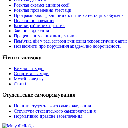
Розклад екзаменаційної сесії
Розклад проведення атестації
Програми кваліфікаційних іспитів з атестації здобувачів
Практичне навчання
Бази виробничих практик
Заочне відділення
Працевлаштування випускників
Пам’ятка дій у разі загрози вчинення терористичних актів
Повідомити про порушення академічно доброчесності
Життя коледжу
Виховні заходи
Спортивні заходи
Музей коледжу
Статті
Студентське самоврядування
Новини студентського самоврядування
Структура студентського самоврядування
Нормативно-правове забезпечення