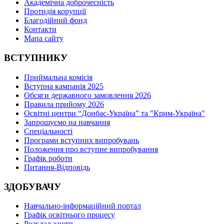
Академічна доброчесність
Протидія корупції
Благодійний фонд
Контакти
Мапа сайту
ВСТУПНИКУ
Приймальна комісія
Вступна кампанія 2025
Обсяги державного замовлення 2026
Правила прийому 2026
Освітні центри “Донбас-Україна” та "Крим-Україна"
Запрошуємо на навчання
Спеціальності
Програми вступних випробувань
Положення про вступне випробування
Графік роботи
Питання-Відповідь
ЗДОБУВАЧУ
Навчально-інформаційний портал
Графік освітнього процесу
Розклад занять