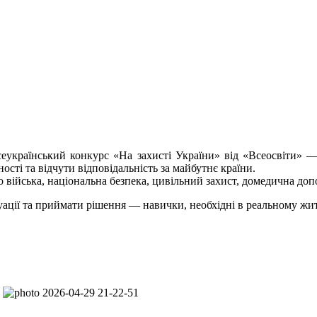
український конкурс «На захисті України» від «Всеосвіти» — ц
ості та відчути відповідальність за майбутнє країни.
 війська, національна безпека, цивільний захист, домедична доп
ації та приймати рішення — навички, необхідні в реальному жит