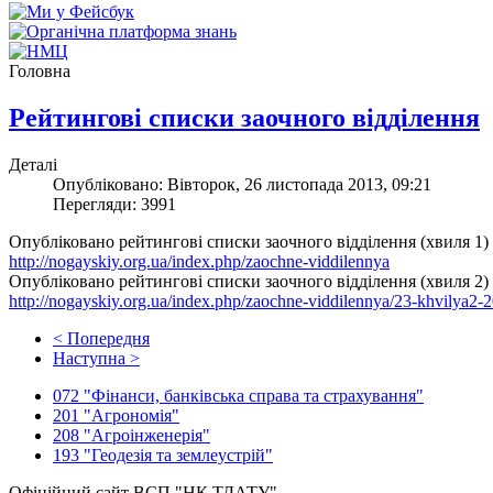
Головна
Рейтингові списки заочного відділення
Деталі
Опубліковано: Вівторок, 26 листопада 2013, 09:21
Перегляди: 3991
Опубліковано рейтингові списки заочного відділення (хвиля 1)
http://nogayskiy.org.ua/index.php/zaochne-viddilennya
Опубліковано рейтингові списки заочного відділення (хвиля 2)
http://nogayskiy.org.ua/index.php/zaochne-viddilennya/23-khvilya2-
< Попередня
Наступна >
072 "Фінанси, банківська справа та страхування"
201 "Агрономія"
208 "Агроінженерія"
193 "Геодезія та землеустрій"
Офіційний сайт ВСП "НК ТДАТУ"