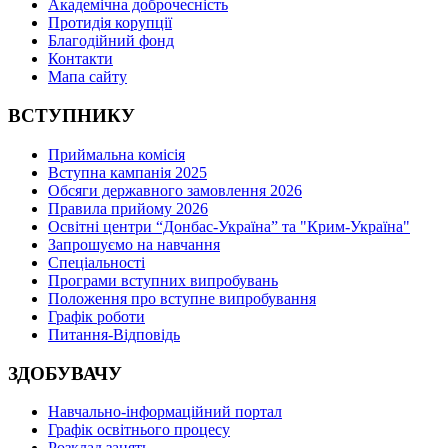
Академічна доброчесність
Протидія корупції
Благодійний фонд
Контакти
Мапа сайту
ВСТУПНИКУ
Приймальна комісія
Вступна кампанія 2025
Обсяги державного замовлення 2026
Правила прийому 2026
Освітні центри “Донбас-Україна” та "Крим-Україна"
Запрошуємо на навчання
Спеціальності
Програми вступних випробувань
Положення про вступне випробування
Графік роботи
Питання-Відповідь
ЗДОБУВАЧУ
Навчально-інформаційний портал
Графік освітнього процесу
Розклад занять