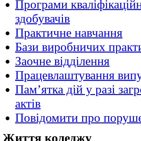
Програми кваліфікаційни
здобувачів
Практичне навчання
Бази виробничих практ
Заочне відділення
Працевлаштування випу
Пам’ятка дій у разі за
актів
Повідомити про поруше
Життя коледжу