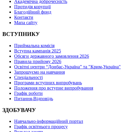
Академічна доброчесність
Протидія корупції
Благодійний фонд
Контакти
Мапа сайту
ВСТУПНИКУ
Приймальна комісія
Вступна кампанія 2025
Обсяги державного замовлення 2026
Правила прийому 2026
Освітні центри “Донбас-Україна” та "Крим-Україна"
Запрошуємо на навчання
Спеціальності
Програми вступних випробувань
Положення про вступне випробування
Графік роботи
Питання-Відповідь
ЗДОБУВАЧУ
Навчально-інформаційний портал
Графік освітнього процесу
Розклад занять