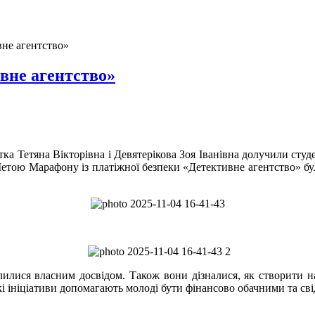
вне агентство»
вне агентство»
а Тетяна Вікторівна і Девятерікова Зоя Іванівна долучили студе
. Метою Марафону із платіжної безпеки «Детективне агентство» б
лися власним досвідом. Також вони дізналися, як створити над
акі ініціативи допомагають молоді бути фінансово обачними та св