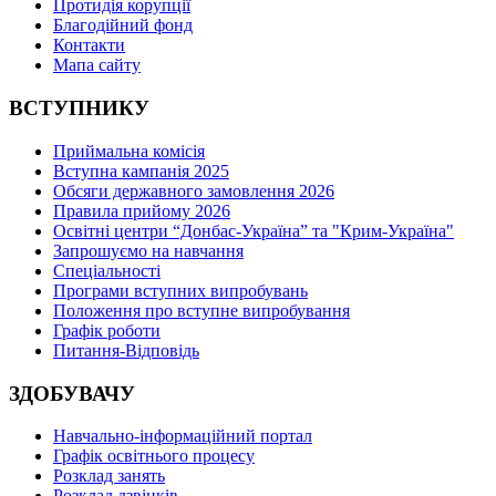
Протидія корупції
Благодійний фонд
Контакти
Мапа сайту
ВСТУПНИКУ
Приймальна комісія
Вступна кампанія 2025
Обсяги державного замовлення 2026
Правила прийому 2026
Освітні центри “Донбас-Україна” та "Крим-Україна"
Запрошуємо на навчання
Спеціальності
Програми вступних випробувань
Положення про вступне випробування
Графік роботи
Питання-Відповідь
ЗДОБУВАЧУ
Навчально-інформаційний портал
Графік освітнього процесу
Розклад занять
Розклад дзвінків