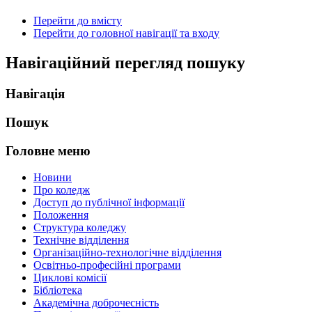
Перейти до вмісту
Перейти до головної навігації та входу
Навігаційний перегляд пошуку
Навігація
Пошук
Головне меню
Новини
Про коледж
Доступ до публічної інформації
Положення
Структура коледжу
Технічне відділення
Організаційно-технологічне відділення
Освітньо-професійні програми
Циклові комісії
Бібліотека
Академічна доброчесність