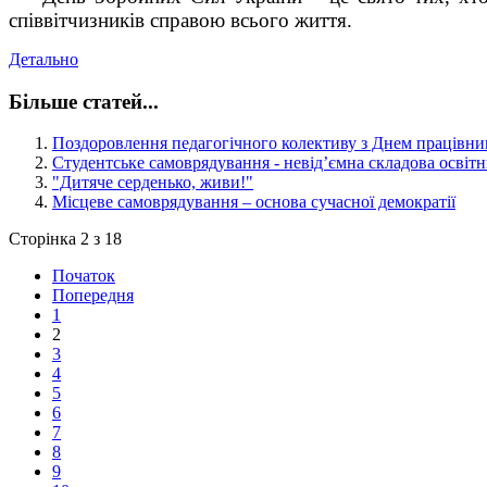
співвітчизників справою всього життя.
Детально
Більше статей...
Поздоровлення педагогічного колективу з Днем працівникі
Студентське самоврядування - невід’ємна складова освіт
"Дитяче серденько, живи!"
Місцеве самоврядування – основа сучасної демократії
Сторінка 2 з 18
Початок
Попередня
1
2
3
4
5
6
7
8
9