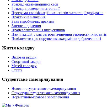
Розклад екзаменаційної сесії
Розклад проведення атестації
Програми кваліфікаційних іспитів з атестації здобувачів
Практичне навчання
Бази виробничих практик
Заочне відділення
Працевлаштування випускників
Пам’ятка дій у разі загрози вчинення терористичних актів
Повідомити про порушення академічно доброчесності
Життя коледжу
Виховні заходи
Спортивні заходи
Музей коледжу
Статті
Студентське самоврядування
Новини студентського самоврядування
Структура студентського самоврядування
Нормативно-правове забезпечення