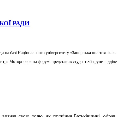
КОЇ РАДИ
ди на базі Національного університету «Запорізька політехніка».
а Моторного» на форумі представив студент 36 групи відділен
знав свою долю, як служіння Батьківщині, обрав в