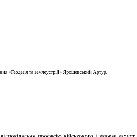
ня «Геодезія та землеустрій» Ярошевський Артур.
ідповідальну професію військового і вважає захист