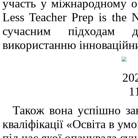
участь у міжнародному о
Less Teacher Prep is the
сучасним підходам 
використанню інноваційни
Також вона успішно за
кваліфікації «Освіта в ум
під час якої опанувала суч