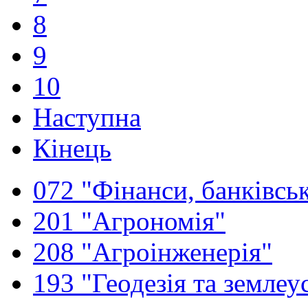
8
9
10
Наступна
Кінець
072 "Фінанси, банківськ
201 "Агрономія"
208 "Агроінженерія"
193 "Геодезія та землеу