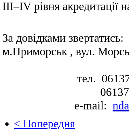
ІІІ–ІV рівня акредитації 
За довідками звертатись:
м.Приморськ , вул. Морс
тел. 06137 - 7 -
06137 - 7 - 2
e-mail:
nda
< Попередня